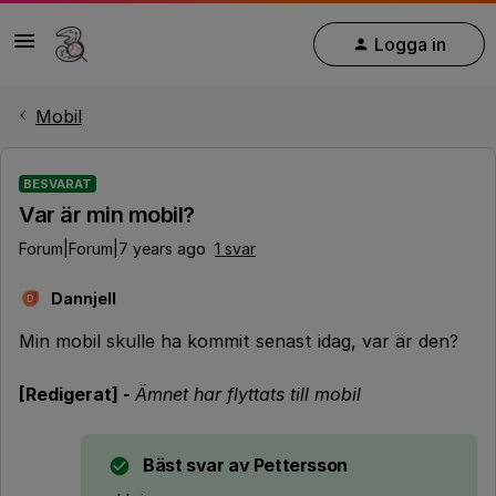
Logga in
Mobil
BESVARAT
Var är min mobil?
Forum|Forum|7 years ago
1 svar
Dannjell
D
Min mobil skulle ha kommit senast idag, var är den?
[Redigerat] -
Ämnet har flyttats till mobil
Bäst svar av
Pettersson