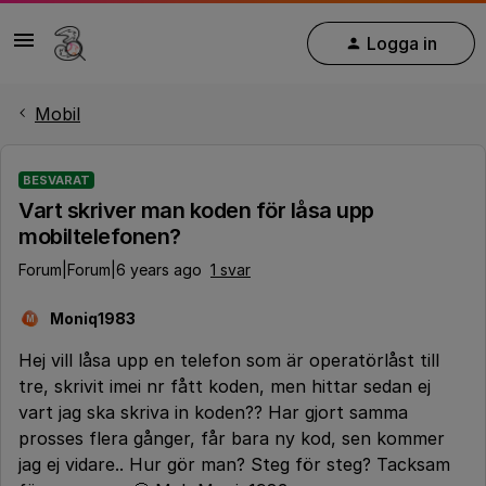
Logga in
Mobil
BESVARAT
Vart skriver man koden för låsa upp
mobiltelefonen?
Forum|Forum|6 years ago
1 svar
Moniq1983
M
Hej vill låsa upp en telefon som är operatörlåst till
tre, skrivit imei nr fått koden, men hittar sedan ej
vart jag ska skriva in koden?? Har gjort samma
prosses flera gånger, får bara ny kod, sen kommer
jag ej vidare.. Hur gör man? Steg för steg? Tacksam