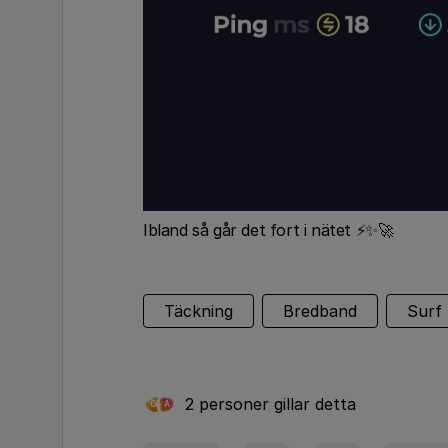
Ibland så går det fort i nätet ⚡️✨️🚀
Täckning
Bredband
Surf
2 personer gillar detta
G
A