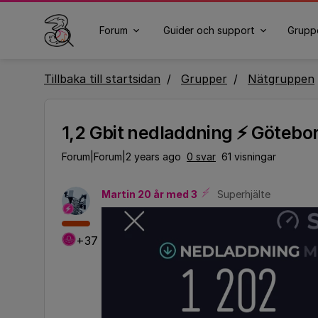
Forum
Guider och support
Grupp
Tillbaka till startsidan
Grupper
Nätgruppen
1,2 Gbit nedladdning ⚡️ Götebo
Forum|Forum|2 years ago
0 svar
61 visningar
Martin 20 år med 3
Superhjälte
+37