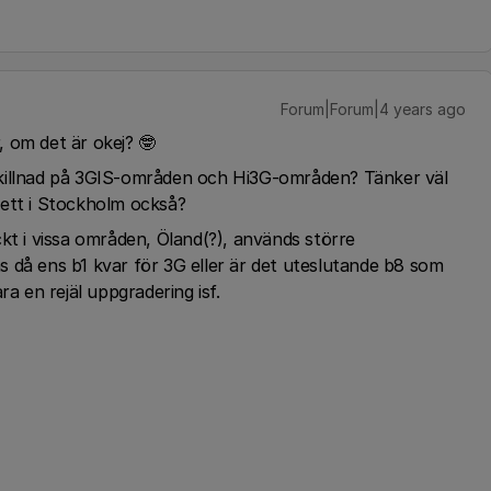
Forum|Forum|4 years ago
 om det är okej? 🤓
t skillnad på 3GIS-områden och Hi3G-områden? Tänker väl
kett i Stockholm också?
kt i vissa områden, Öland(?), används större
 då ens b1 kvar för 3G eller är det uteslutande b8 som
ra en rejäl uppgradering isf.