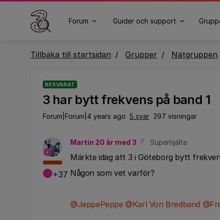
Forum
Guider och support
Grupp
Tillbaka till startsidan
Grupper
Nätgruppen
BESVARAT
3 har bytt frekvens på band 1
Forum|Forum|4 years ago
5 svar
297 visningar
Martin 20 år med 3
Superhjälte
Märkte idag att 3 i Göteborg bytt frekvens
Någon som vet varför?
+37
@JeppePeppe
@Karl Von Bredband
@Fre