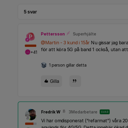
5 svar
Pettersson
Superhjälte
P
@Martin - 3 kund i 15år
Nu gissar jag bara
för att köra 5G på band 1 också, utan a
+41
1 person gillar detta
Gilla
Fredrik W
3Medarbetare
SVAR
Vi har omdisponerat (“refarmat”) våra 
används för 4G/5G. Detta innebär ökad d