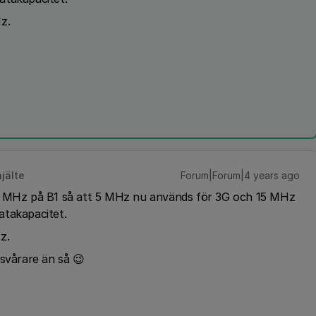
Hz.
jälte
Forum|Forum|4 years ago
20 MHz på B1 så att 5 MHz nu används för 3G och 15 MHz
atakapacitet.
Hz.
 svårare än så 😉