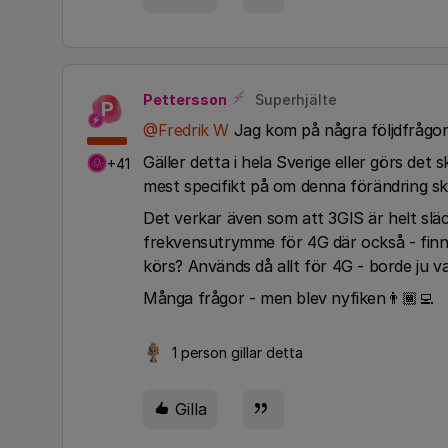
Pettersson
Superhjälte
P
@Fredrik W
Jag kom på några följdfrågor,
Gäller detta i hela Sverige eller görs de
+41
mest specifikt på om denna förändring s
Det verkar även som att 3GIS är helt släc
frekvensutrymme för 4G där också - finns
körs? Används då allt för 4G - borde ju va
Många frågor - men blev nyfiken👨🏾‍💻
1 person gillar detta
Gilla