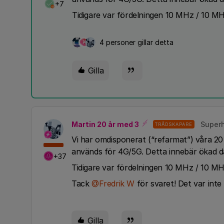
+7
Tidigare var fördelningen 10 MHz / 10 M
4 personer gillar detta
P
Gilla
Martin 20 år med 3
Superh
TRÅDSKAPARE
Vi har omdisponerat (“refarmat”) våra 
används för 4G/5G. Detta innebär ökad d
+37
Tidigare var fördelningen 10 MHz / 10 M
Tack
@Fredrik W
för svaret! Det var inte
Gilla