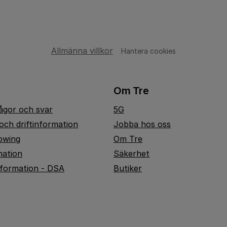
Allmänna villkor
Hantera cookies
Om Tre
rågor och svar
5G
och driftinformation
Jobba hos oss
owing
Om Tre
mation
Säkerhet
nformation - DSA
Butiker