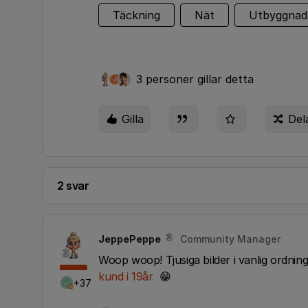
Täckning
Nät
Utbyggnad
3 personer gillar detta
J
Gilla
Del
2 svar
JeppePeppe
Community Manager
Woop woop! Tjusiga bilder i vanlig ordning!
kund i 19år
😁
+37