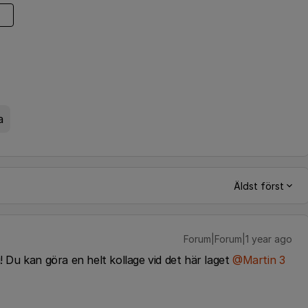
a
Äldst först
Forum|Forum|1 year ago
 Du kan göra en helt kollage vid det här laget ​
@Martin 3