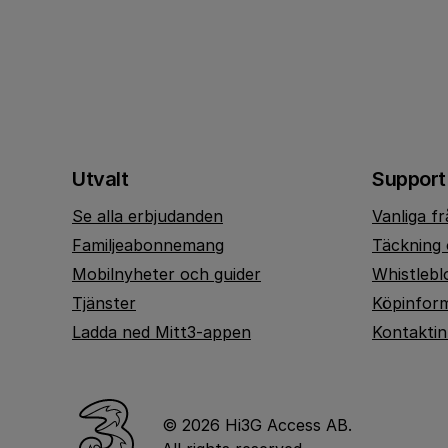
Utvalt
Support
Se alla erbjudanden
Vanliga f
Familjeabonnemang
Täckning 
Mobilnyheter och guider
Whistlebl
Tjänster
Köpinfor
Ladda ned Mitt3-appen
Kontakti
© 2026 Hi3G Access AB.