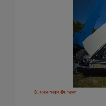
@JeppePeppe
​
@Limpen