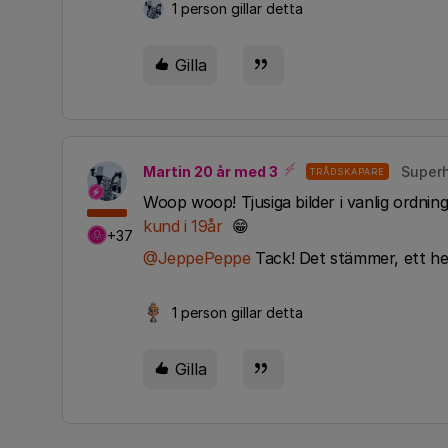
1 person gillar detta
Gilla
Martin 20 år med 3
Superh
TRÅDSKAPARE
Woop woop! Tjusiga bilder i vanlig ordning!
kund i 19år
😁
+37
@JeppePeppe
Tack! Det stämmer, ett helt
1 person gillar detta
Gilla