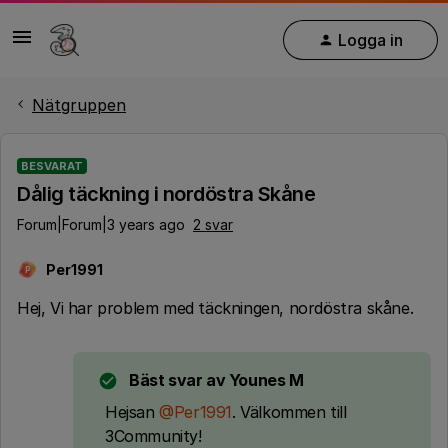
Logga in
Nätgruppen
BESVARAT
Dålig täckning i nordöstra Skåne
Forum|Forum|3 years ago
2 svar
Per1991
P
Hej, Vi har problem med täckningen, nordöstra skåne.
Bäst svar av
Younes M
Hejsan
@Per1991
. Välkommen till
3Community!