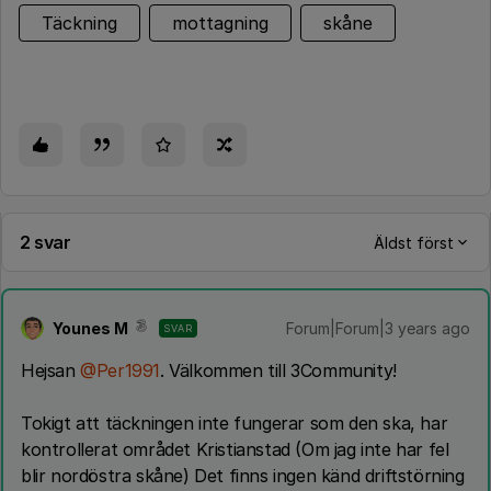
Täckning
mottagning
skåne
2 svar
Äldst först
Younes M
Forum|Forum|3 years ago
SVAR
Hejsan
@Per1991
. Välkommen till 3Community!
Tokigt att täckningen inte fungerar som den ska, har
kontrollerat området Kristianstad (Om jag inte har fel
blir nordöstra skåne) Det finns ingen känd driftstörning