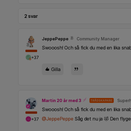
2 svar
JeppePeppe
Community Manager
Swooosh! Och så fick du med en lika snab
+37
Gilla
Martin 20 år med 3
Superh
TRÅDSKAPARE
Swooosh! Och så fick du med en lika snab
@JeppePeppe
Såg det nu ja 🤣 Den flyge
+37