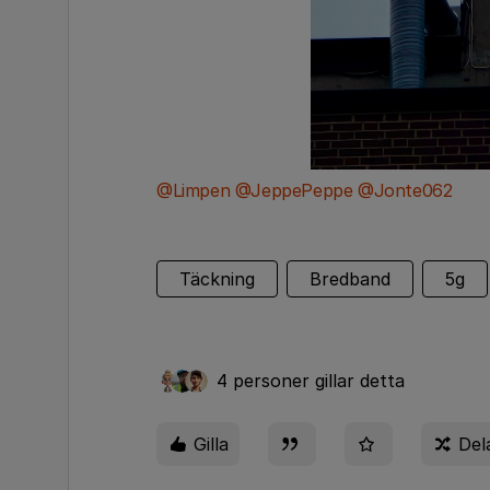
@Limpen
​
@JeppePeppe
​
@Jonte062
Täckning
Bredband
5g
4 personer gillar detta
Gilla
Del