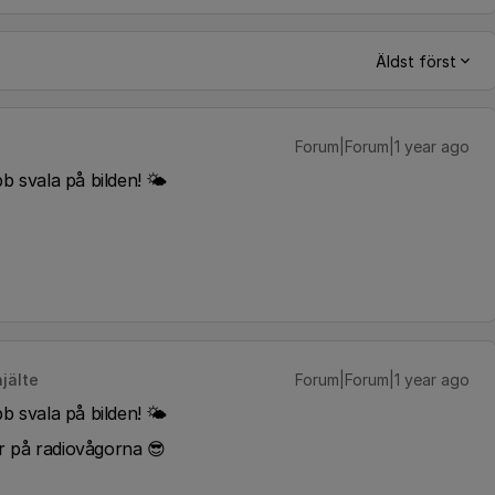
Äldst först
Forum|Forum|1 year ago
b svala på bilden! 🌤
jälte
Forum|Forum|1 year ago
b svala på bilden! 🌤
r på radiovågorna 😎