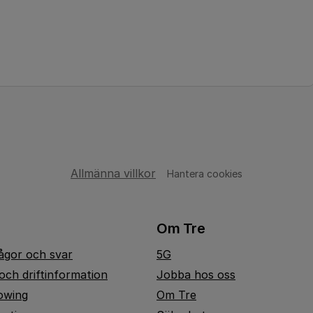
Allmänna villkor
Hantera cookies
Om Tre
rågor och svar
5G
och driftinformation
Jobba hos oss
owing
Om Tre