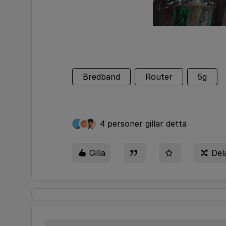
Bredband
Router
5g
4 personer gillar detta
J
Gilla
Del