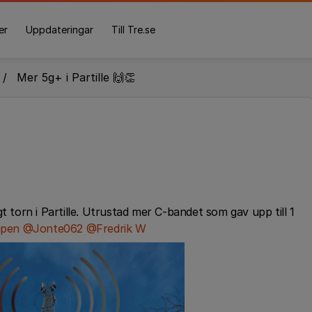
er
Uppdateringar
Till Tre.se
Mer 5g+ i Partille 🙌👏
t torn i Partille. Utrustad mer C-bandet som gav upp till 1
pen
​
@Jonte062
​
@Fredrik W