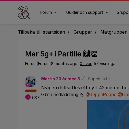
Forum
Guider och support
Grupp
Tillbaka till startsidan
Grupper
Nätgruppen
Mer 5g+ i Partille 🙌👏
Forum|Forum|8 months ago
0 svar
57 visningar
Martin 20 år med 3
Superhjälte
Nyligen driftsattes ett nytt 42 meters hög
Gbit i nedladdning 💪 ​
@JeppePeppe
​
@Lim
+37