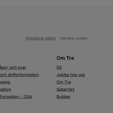
Allmänna villkor
Hantera cookies
Om Tre
rågor och svar
5G
och driftinformation
Jobba hos oss
owing
Om Tre
mation
Säkerhet
nformation - DSA
Butiker