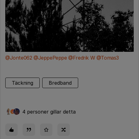
@Jonte062
​
@JeppePeppe
​
@Fredrik W
​
@Tomas3
Täckning
Bredband
4 personer gillar detta
J