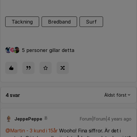
Täckning
Bredband
Surf
5 personer gillar detta
P
4 svar
Äldst först
JeppePeppe
Forum|Forum|4 years ago
@Martin - 3 kund i 15år
Wooho! Fina siffror. Är det i