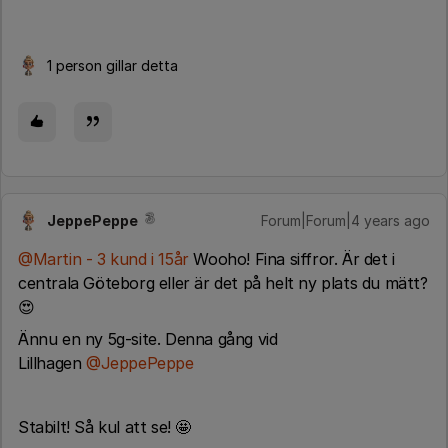
1 person gillar detta
JeppePeppe
Forum|Forum|4 years ago
@Martin - 3 kund i 15år
Wooho! Fina siffror. Är det i
centrala Göteborg eller är det på helt ny plats du mätt?
😍
Ännu en ny 5g-site. Denna gång vid
Lillhagen
@JeppePeppe
Stabilt! Så kul att se! 🤩