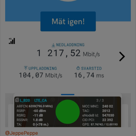
@JeppePeppe