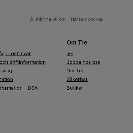
Allmänna villkor
Hantera cookies
Om Tre
rågor och svar
5G
och driftinformation
Jobba hos oss
owing
Om Tre
mation
Säkerhet
nformation - DSA
Butiker