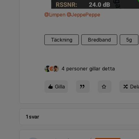
@Limpen
​
@JeppePeppe
Täckning
Bredband
5g
4 personer gillar detta
J
Gilla
Del
1 svar