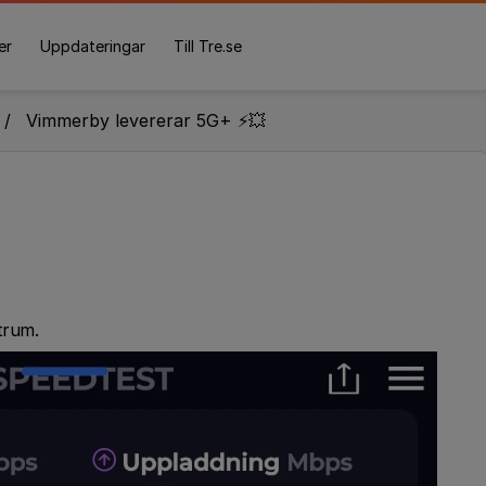
er
Uppdateringar
Till Tre.se
Vimmerby levererar 5G+ ⚡️💥
trum.