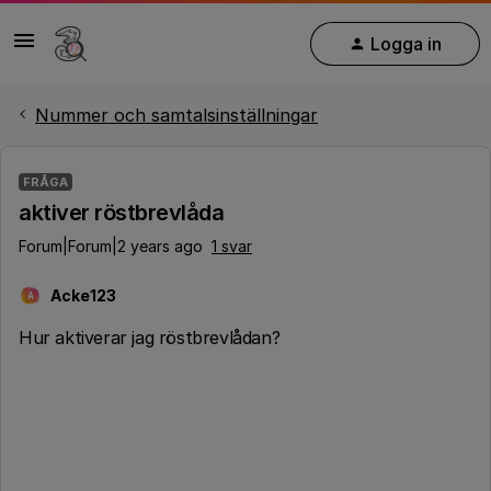
Logga in
Nummer och samtalsinställningar
FRÅGA
aktiver röstbrevlåda
Forum|Forum|2 years ago
1 svar
Acke123
A
Hur aktiverar jag röstbrevlådan?