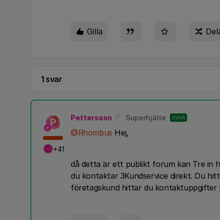
Gilla
Del
1 svar
Pettersson
Superhjälte
SVAR
P
@Rhombus
Hej,
+41
då detta är ett publikt forum kan Tre in 
du kontaktar 3Kundservice direkt. Du hit
företagskund hittar du kontaktuppgifter