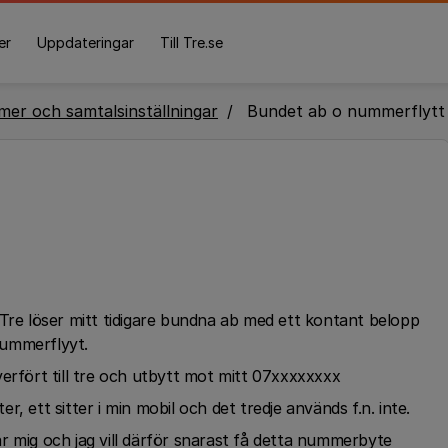
er
Uppdateringar
Till Tre.se
er och samtalsinställningar
Bundet ab o nummerflytt
 Tre löser mitt tidigare bundna ab med ett kontant belopp
nummerflyyt.
erfört till tre och utbytt mot mitt 07xxxxxxxx
ter, ett sitter i min mobil och det tredje används f.n. inte.
r mig och jag vill därför snarast få detta nummerbyte