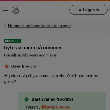
Logga in
Nummer och samtalsinställningar
BESVARAT
byte av namn på nummer
Forum|Forum|3 years ago
1 svar
David Bredolo
D
Hej skulle vilja byta namn i växeln på ett nummer hur
gör vi?
Bäst svar av
frodrik91
Hejsan ,
@David Bredolo