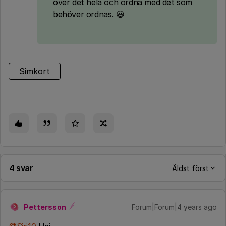
över det hela och ordna med det som
behöver ordnas. 😃
Simkort
4 svar
Äldst först
Pettersson
Forum|Forum|4 years ago
P