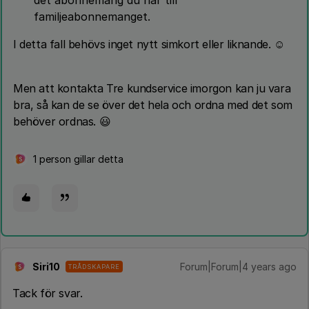
det abonnemang du har till
familjeabonnemanget.
I detta fall behövs inget nytt simkort eller liknande. ☺️
Men att kontakta Tre kundservice imorgon kan ju vara
bra, så kan de se över det hela och ordna med det som
behöver ordnas. 😃
1 person gillar detta
S
Siri10
Forum|Forum|4 years ago
TRÅDSKAPARE
S
Tack för svar.