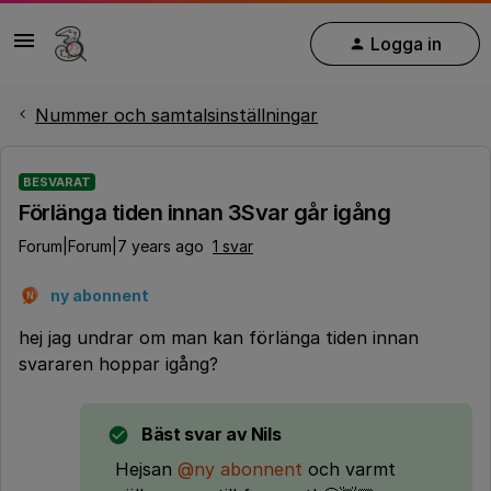
Logga in
Nummer och samtalsinställningar
BESVARAT
Förlänga tiden innan 3Svar går igång
Forum|Forum|7 years ago
1 svar
ny abonnent
N
hej jag undrar om man kan förlänga tiden innan
svararen hoppar igång?
Bäst svar av
Nils
Hejsan
@ny abonnent
och varmt