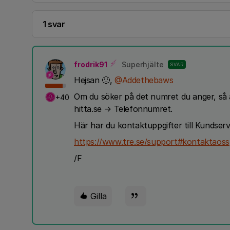
1 svar
frodrik91
Superhjälte
SVAR
Hejsan 🙂,
@Addethebaws
Om du söker på det numret du anger, så a
+40
hitta.se → Telefonnumret.
Här har du kontaktuppgifter till Kundser
https://www.tre.se/support#kontaktaoss
/F
Gilla