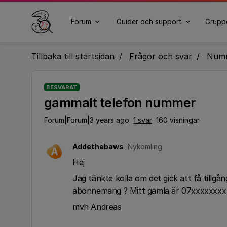
Forum
Guider och support
Grupp
Tillbaka till startsidan
Frågor och svar
Numm
BESVARAT
gammalt telefon nummer
Forum|Forum|3 years ago
1 svar
160 visningar
Addethebaws
Nykomling
A
Hej
Jag tänkte kolla om det gick att få tillg
abonnemang ? Mitt gamla är 07xxxxxxxx
mvh Andreas