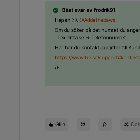
Bäst svar av
frodrik91
Hejsan 🙂,
@Addethebaws
Om du söker på det numret du anger, 
. Tex hitta.se → Telefonnumret.
Här har du kontaktuppgifter till Kun
https://www.tre.se/support#kontakt
/F
Gilla
Del