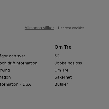
Allmänna villkor
Hantera cookies
Om Tre
rågor och svar
5G
och driftinformation
Jobba hos oss
owing
Om Tre
mation
Säkerhet
nformation - DSA
Butiker