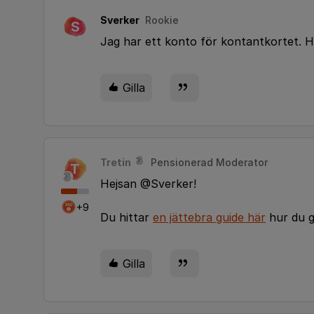
Sverker
Rookie
S
Jag har ett konto för kontantkortet. H
Gilla
Tretin
Pensionerad Moderator
T
Hejsan @Sverker!
+9
Du hittar
en jättebra guide här
hur du gö
Gilla