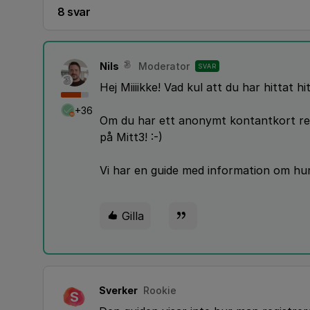
8 svar
Nils
Moderator
SVAR
Hej Miiiikke! Vad kul att du har hittat hit!
+36
Om du har ett anonymt kontantkort reg
på Mitt3! :-)
Vi har en guide med information om hu
Gilla
Sverker
Rookie
S