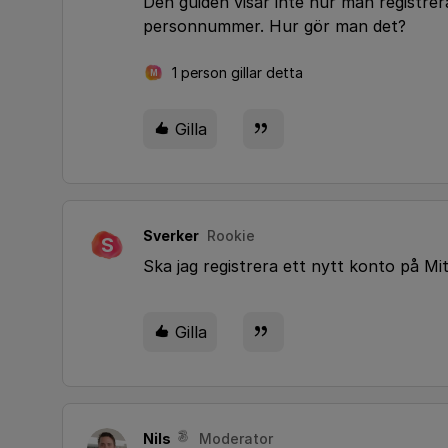
Den guiden visar inte hur man registr
personnummer. Hur gör man det?
1 person gillar detta
M
Gilla
Sverker
Rookie
S
Ska jag registrera ett nytt konto på Mit
Gilla
Nils
Moderator