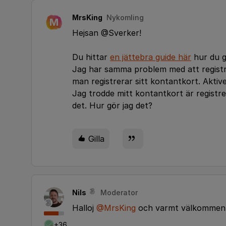
MrsKing
Nykomling
M
Hejsan @Sverker!
Du hittar
en jättebra guide här
hur du gö
Jag har samma problem med att registr
man registrerar sitt kontantkort. Aktive
Jag trodde mitt kontantkort är registre
det. Hur gör jag det?
Gilla
Nils
Moderator
Halloj
@MrsKing
och varmt välkommen t
+36