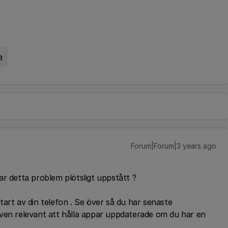
a
Forum|Forum|3 years ago
 har detta problem plötsligt uppstått ?
art av din telefon . Se över så du har senaste
ven relevant att hålla appar uppdaterade om du har en