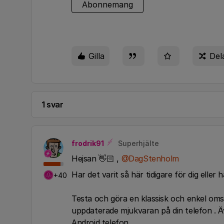
Abonnemang
Gilla
Del
1 svar
frodrik91
Superhjälte
Hejsan 👋🏻 ,
@DagStenholm
Har det varit så här tidigare för dig eller
+40
Testa och göra en klassisk och enkel omst
uppdaterade mjukvaran på din telefon . Ä
Android telefon.