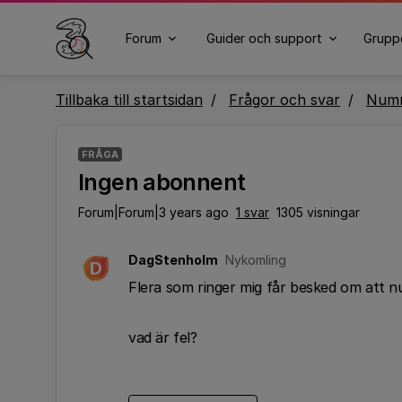
Forum
Guider och support
Grupp
Tillbaka till startsidan
Frågor och svar
Numm
FRÅGA
Ingen abonnent
Forum|Forum|3 years ago
1 svar
1305 visningar
DagStenholm
Nykomling
D
Flera som ringer mig får besked om att 
vad är fel?