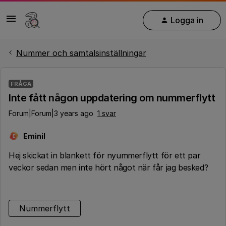
Logga in
Nummer och samtalsinställningar
FRÅGA
Inte fått någon uppdatering om nummerflytt
Forum|Forum|3 years ago
1 svar
Eminil
E
Hej skickat in blankett för nyummerflytt för ett par
veckor sedan men inte hört något när får jag besked?
Nummerflytt