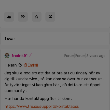
1 svar
frodrik91
Forum|Forum|3 years ago
Hejsan 🙂,
@Eminil
Jag skulle nog tro att det är bra att du ringer/ hör av
dig till kundservice , så kan dom se över hur det ser ut .
Är tyvärr inget vi kan göra här , då detta är ett öppet
community .
Här har du kontaktuppgifter till dom .
https://www.tre.se/support#kontaktaoss