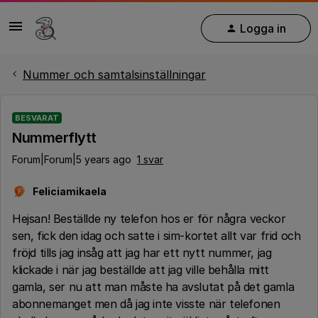
Logga in
Nummer och samtalsinställningar
BESVARAT
Nummerflytt
Forum|Forum|5 years ago
1 svar
Feliciamikaela
F
Hejsan! Beställde ny telefon hos er för några veckor
sen, fick den idag och satte i sim-kortet allt var frid och
fröjd tills jag insåg att jag har ett nytt nummer, jag
klickade i när jag beställde att jag ville behålla mitt
gamla, ser nu att man måste ha avslutat på det gamla
abonnemanget men då jag inte visste när telefonen