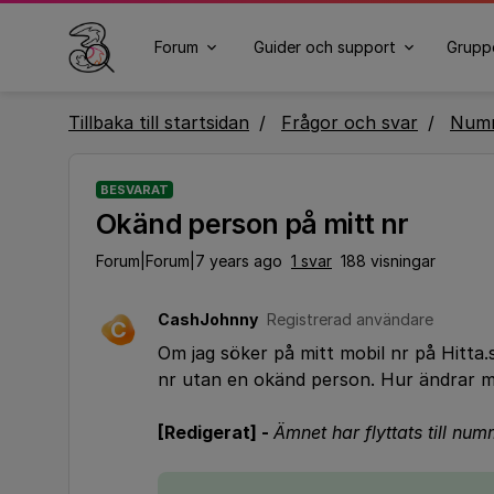
Forum
Guider och support
Grupp
Tillbaka till startsidan
Frågor och svar
Numm
BESVARAT
Okänd person på mitt nr
Forum|Forum|7 years ago
1 svar
188 visningar
CashJohnny
Registrerad användare
C
Om jag söker på mitt mobil nr på Hitta
nr utan en okänd person. Hur ändrar 
[Redigerat] -
Ämnet har flyttats till nu