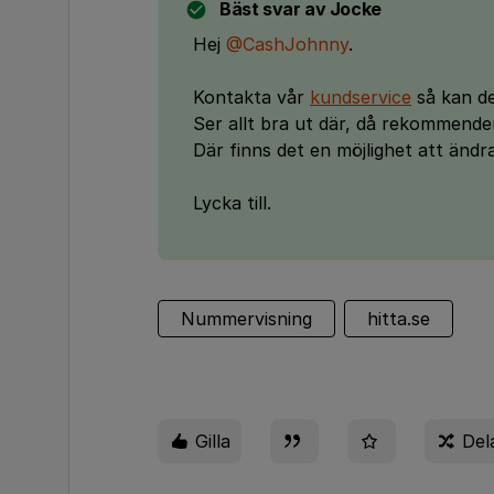
Bäst svar av
Jocke
Hej
@CashJohnny
.
Kontakta vår
kundservice
så kan de
Ser allt bra ut där, då rekommender
Där finns det en möjlighet att ändra
Lycka till.
Nummervisning
hitta.se
Gilla
Del