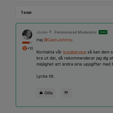
1 svar
Jocke
Pensionerad Moderator
SVAR
Hej
@CashJohnny
.
+10
Kontakta vår
kundservice
så kan dem se
bra ut där, då rekommenderar jag dig at
möjlighet att ändra sina uppgifter med h
Lycka till.
Gilla