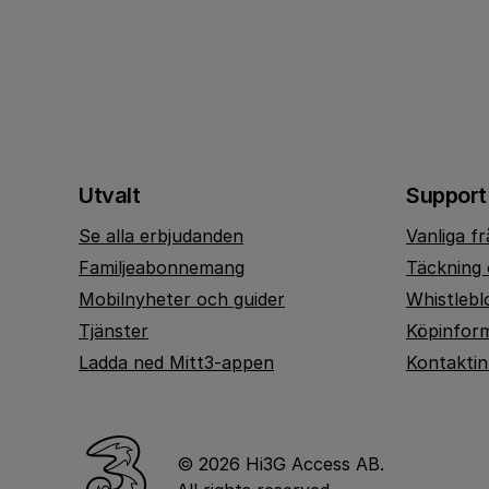
Utvalt
Support
Se alla erbjudanden
Vanliga f
Familjeabonnemang
Täckning 
Mobilnyheter och guider
Whistlebl
Tjänster
Köpinfor
Ladda ned Mitt3-appen
Kontakti
© 2026 Hi3G Access AB.