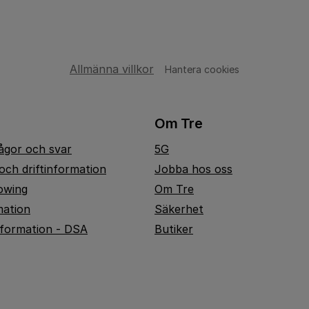
Allmänna villkor
Hantera cookies
Om Tre
rågor och svar
5G
och driftinformation
Jobba hos oss
owing
Om Tre
mation
Säkerhet
nformation - DSA
Butiker