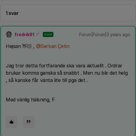
1 svar
frodrik91
Forum|Forum|3 years ago
SVAR
Hejsan 👋🏻 ,
@Serkan Çetin
Jag tror detta fortfarande ska vara aktuellt . Ordrar
brukar komma ganska så snabbt . Men nu blir det helg
, så kanske får vänta lite till pga det .
Med vänlig hälsning, F