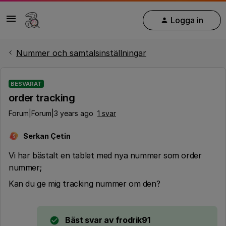
Logga in
Nummer och samtalsinställningar
BESVARAT
order tracking
Forum|Forum|3 years ago
1 svar
Serkan Çetin
S
Vi har bästalt en tablet med nya nummer som order
nummer;
Kan du ge mig tracking nummer om den?
Bäst svar av
frodrik91