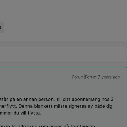
a
Forum|Forum|7 years ago
står på en annan person, till ditt abonnemang hos 3
merflytt. Denna blankett måste signeras av både dig
er du vill flytta.
an in till adressen som anges på förstasidan.