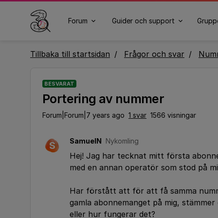
Forum
Guider och support
Grupp
Tillbaka till startsidan
Frågor och svar
Numm
BESVARAT
Portering av nummer
Forum|Forum|7 years ago
1 svar
1566 visningar
SamuelN
Nykomling
S
Hej! Jag har tecknat mitt första abon
med en annan operatör som stod på 
Har förstått att för att få samma numm
gamla abonnemanget på mig, stämmer det
eller hur fungerar det?