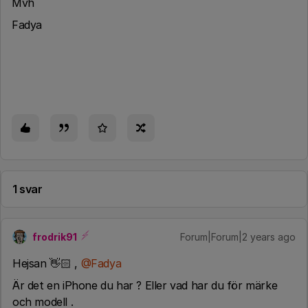
Mvh
Fadya
1 svar
frodrik91
Forum|Forum|2 years ago
Hejsan 👋🏻 ,
@Fadya
Är det en iPhone du har ? Eller vad har du för märke
och modell .