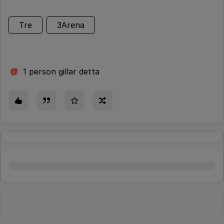
Tre
3Arena
1 person gillar detta
J