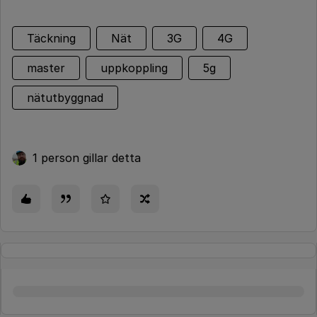
Täckning
Nät
3G
4G
master
uppkoppling
5g
nätutbyggnad
1 person gillar detta