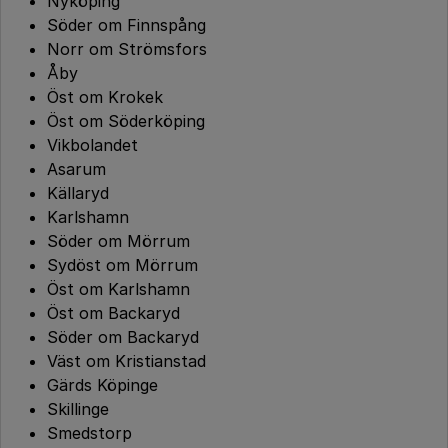
Nyköping
Söder om Finnspång
Norr om Strömsfors
Åby
Öst om Krokek
Öst om Söderköping
Vikbolandet
Asarum
Källaryd
Karlshamn
Söder om Mörrum
Sydöst om Mörrum
Öst om Karlshamn
Öst om Backaryd
Söder om Backaryd
Väst om Kristianstad
Gärds Köpinge
Skillinge
Smedstorp