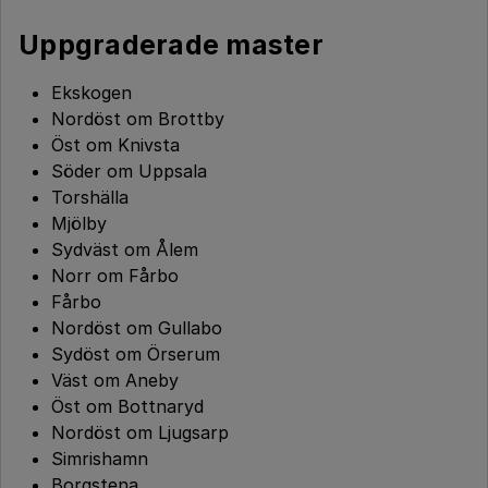
Uppgraderade master
Ekskogen
Nordöst om Brottby
Öst om Knivsta
Söder om Uppsala
Torshälla
Mjölby
Sydväst om Ålem
Norr om Fårbo
Fårbo
Nordöst om Gullabo
Sydöst om Örserum
Väst om Aneby
Öst om Bottnaryd
Nordöst om Ljugsarp
Simrishamn
Borgstena