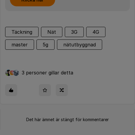
Täckning
Nät
3G
4G
master
5g
nätutbyggnad
3 personer gillar detta
S
Det här ämnet är stängt för kommentarer