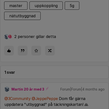
master
uppkoppling
5g
nätutbyggnad
2 personer gillar detta
T
1 svar
Martin 20 år med 3
Forum|Forum|4 months ago
@3Community
​
@JeppePeppe
Dom får gärna
uppdatera "utbyggnad" på täckningskartan! 🙏