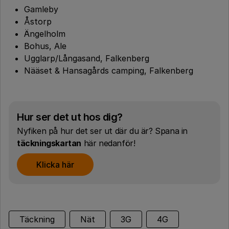
Gamleby
Åstorp
Ängelholm
Bohus, Ale
Ugglarp/Långasand, Falkenberg
Nääset & Hansagårds camping, Falkenberg
Hur ser det ut hos dig?
Nyfiken på hur det ser ut där du är? Spana in
täckningskartan
här nedanför!
Klicka här
Täckning
Nät
3G
4G