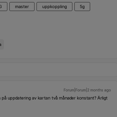
G
master
uppkoppling
5g
a
Forum|Forum|2 months ago
 på uppdatering av kartan två månader konstant? Ärligt