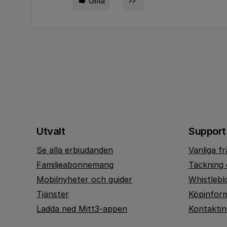
Gilla
Utvalt
Support
Se alla erbjudanden
Vanliga f
Familjeabonnemang
Täckning 
Mobilnyheter och guider
Whistlebl
Tjänster
Köpinfor
Ladda ned Mitt3-appen
Kontakti