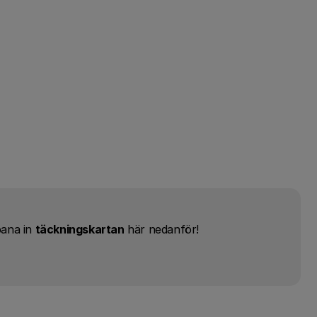
pana in
täckningskartan
här nedanför!