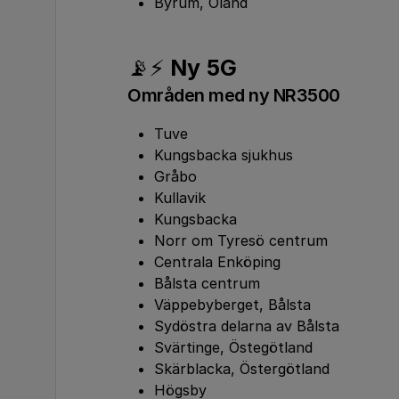
Byrum, Öland
📡⚡
Ny 5G
Områden med ny NR3500
Tuve
Kungsbacka sjukhus
Gråbo
Kullavik
Kungsbacka
Norr om Tyresö centrum
Centrala Enköping
Bålsta centrum
Väppebyberget, Bålsta
Sydöstra delarna av Bålsta
Svärtinge, Östegötland
Skärblacka, Östergötland
Högsby