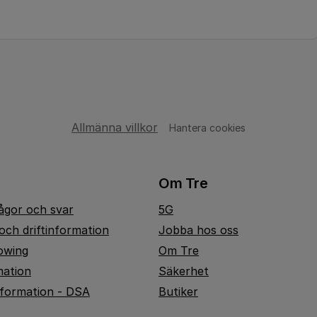
Allmänna villkor
Hantera cookies
Om Tre
rågor och svar
5G
och driftinformation
Jobba hos oss
owing
Om Tre
mation
Säkerhet
nformation - DSA
Butiker