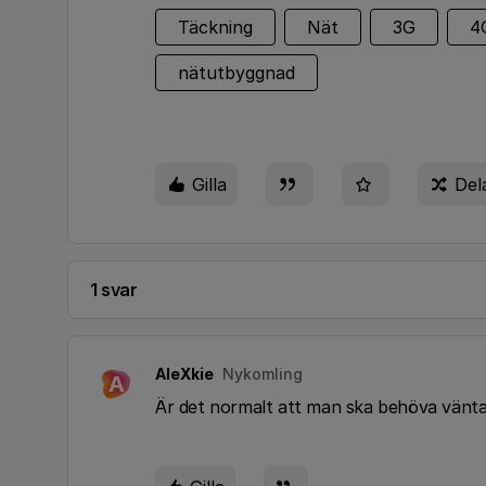
Täckning
Nät
3G
4
nätutbyggnad
Gilla
Del
1 svar
AleXkie
Nykomling
A
Är det normalt att man ska behöva vänta