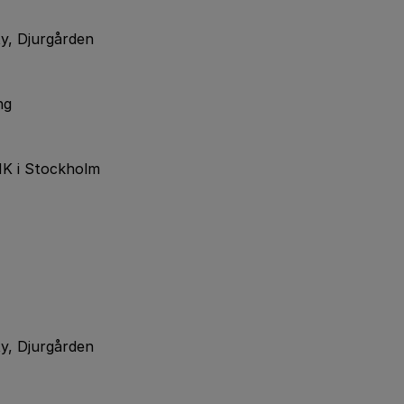
y, Djurgården
ng
NK i Stockholm
y, Djurgården