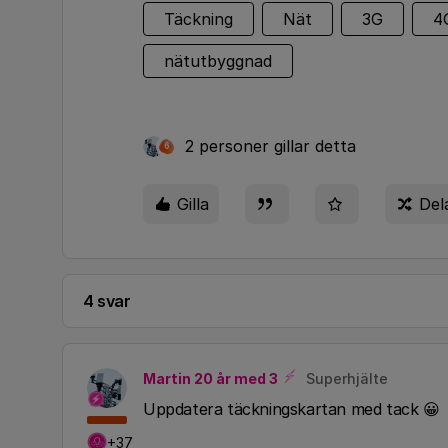
Täckning
Nät
3G
4
nätutbyggnad
2 personer gillar detta
6
Gilla
Del
4 svar
Martin 20 år med 3
Superhjälte
Uppdatera täckningskartan med tack 😀
+37