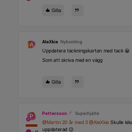
Gilla
AleXkie
Nykomling
A
Uppdatera täckningskartan med tack 😀
Som att skriva med en vägg
Gilla
Pettersson
Superhjälte
P
@Martin 20 år med 3
​
@AleXkie
Skulle kik
uppdaterad 😉