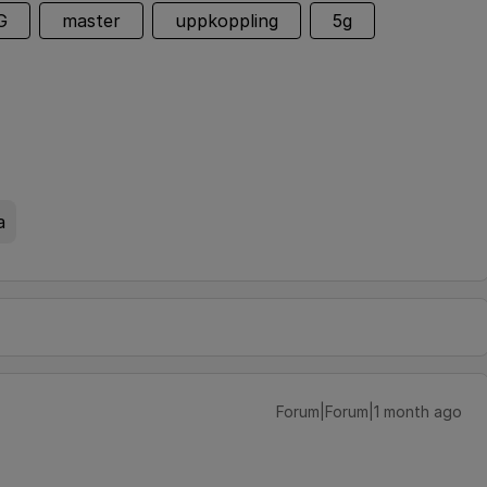
G
master
uppkoppling
5g
a
Forum|Forum|1 month ago