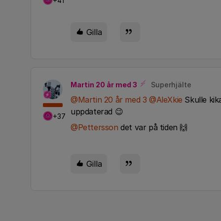
+41
Gilla
Martin 20 år med 3
Superhjälte
@Martin 20 år med 3
​
@AleXkie
Skulle kik
uppdaterad 😉
+37
@Pettersson
det var på tiden 🙌
Gilla