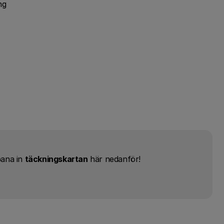
ng
pana in
täckningskartan
här nedanför!