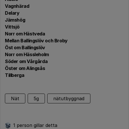
Vagnhärad
Delary
Jämshög
Vittsjö
Norr om Hästveda
Mellan Ballingslöv och Broby
Öst om Ballingslöv
Norr om Hässleholm
Söder om Vårgårda
Öster om Alingsås
Tillberga
Nät
5g
nätutbyggnad
1 person gillar detta