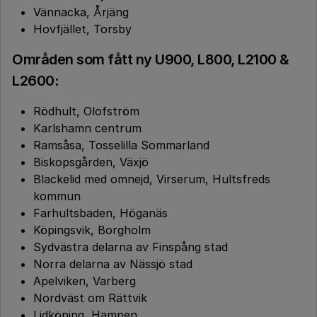
Vännacka, Årjäng
Hovfjället, Torsby
Områden som fått ny U900, L800, L2100 &
L2600
:
Rödhult, Olofström
Karlshamn centrum
Ramsåsa, Tosselilla Sommarland
Biskopsgården, Växjö
Blackelid med omnejd, Virserum, Hultsfreds
kommun
Farhultsbaden, Höganäs
Köpingsvik, Borgholm
Sydvästra delarna av Finspång stad
Norra delarna av Nässjö stad
Apelviken, Varberg
Nordväst om Rättvik
Lidköping, Hamnen