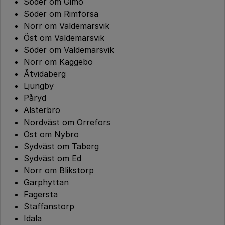
Söder om Gimo
Söder om Rimforsa
Norr om Valdemarsvik
Öst om Valdemarsvik
Söder om Valdemarsvik
Norr om Kaggebo
Åtvidaberg
Ljungby
Påryd
Alsterbro
Nordväst om Orrefors
Öst om Nybro
Sydväst om Taberg
Sydväst om Ed
Norr om Blikstorp
Garphyttan
Fagersta
Staffanstorp
Idala