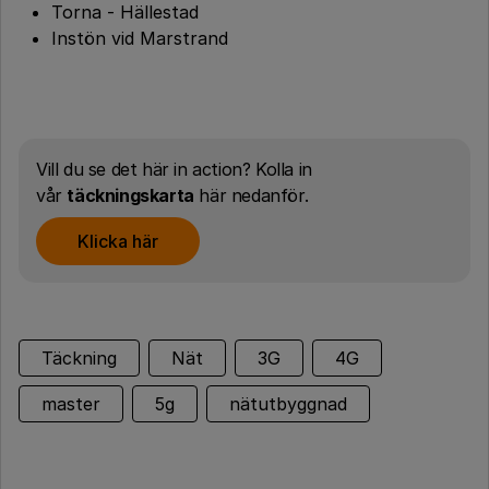
Torna - Hällestad
Instön vid Marstrand
Vill du se det här in action? Kolla in
vår
täckningskarta
här nedanför.
Klicka här
Täckning
Nät
3G
4G
master
5g
nätutbyggnad