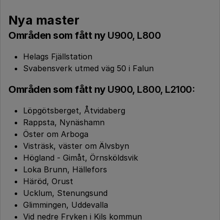
Nya master
Områden som fått ny
U900, L800
Helags Fjällstation
Svabensverk utmed väg 50 i Falun
Områden som fått ny
U900, L800, L2100:
Löpgötsberget, Åtvidaberg
Rappsta, Nynäshamn
Öster om Arboga
Visträsk, väster om Älvsbyn
Högland - Gimåt, Örnsköldsvik
Loka Brunn, Hällefors
Häröd, Orust
Ucklum, Stenungsund
Glimmingen, Uddevalla
Vid nedre Fryken i Kils kommun