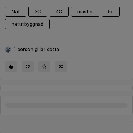
Nät
3G
4G
master
5g
nätutbyggnad
1 person gillar detta