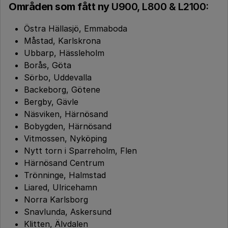
Områden som fått ny
U900, L800 & L2100:
Östra Hällasjö, Emmaboda
Måstad, Karlskrona
Ubbarp, Hässleholm
Borås, Göta
Sörbo, Uddevalla
Backeborg, Götene
Bergby, Gävle
Näsviken, Härnösand
Bobygden, Härnösand
Vitmossen, Nyköping
Nytt torn i Sparreholm, Flen
Härnösand Centrum
Trönninge, Halmstad
Liared, Ulricehamn
Norra Karlsborg
Snavlunda, Askersund
Klitten, Älvdalen