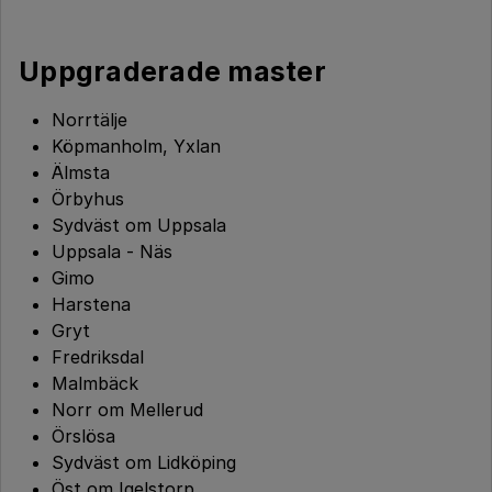
Uppgraderade master
Norrtälje
Köpmanholm, Yxlan
Älmsta
Örbyhus
Sydväst om Uppsala
Uppsala - Näs
Gimo
Harstena
Gryt
Fredriksdal
Malmbäck
Norr om Mellerud
Örslösa
Sydväst om Lidköping
Öst om Igelstorp