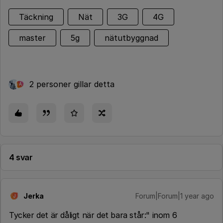
Täckning
Nät
3G
4G
master
5g
nätutbyggnad
2 personer gillar detta
A
4 svar
Jerka
Forum|Forum|1 year ago
J
Tycker det är dåligt när det bara står:" inom 6