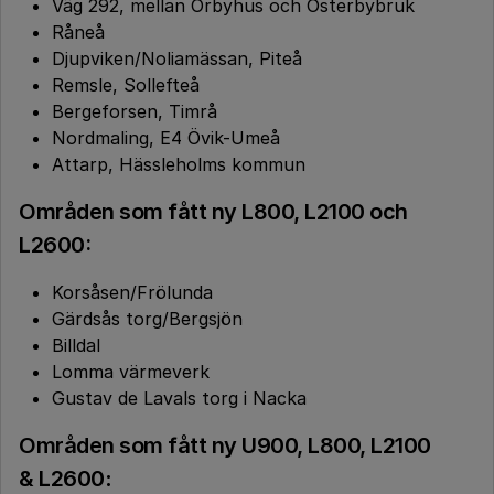
Väg 292, mellan Örbyhus och Österbybruk
Råneå
Djupviken/Noliamässan, Piteå
Remsle, Sollefteå
Bergeforsen, Timrå
Nordmaling, E4 Övik-Umeå
Attarp, Hässleholms kommun
Områden som fått ny L800, L2100 och
L2600:
Korsåsen/Frölunda
Gärdsås torg/Bergsjön
Billdal
Lomma värmeverk
Gustav de Lavals torg i Nacka
Områden som fått ny U900, L800, L2100
& L2600
: