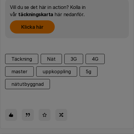
Vill du se det här in action? Kolla in
vår
täckningskarta
här nedanför.
Klicka här
Täckning
Nät
3G
4G
master
uppkoppling
5g
nätutbyggnad