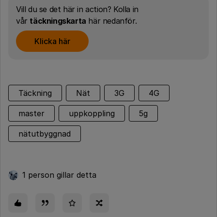
Vill du se det här in action? Kolla in
vår
täckningskarta
här nedanför.
Klicka här
Täckning
Nät
3G
4G
master
uppkoppling
5g
nätutbyggnad
1 person gillar detta