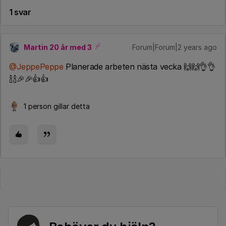
1 svar
Martin 20 år med 3
Forum|Forum|2 years ago
@JeppePeppe
Planerade arbeten nästa vecka 🙌🙌👌👌
🍾🍾🎉🎉👍👍
1 person gillar detta