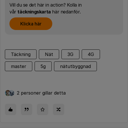
Vill du se det här in action? Kolla in
vår
täckningskarta
här nedanför.
Klicka här
Täckning
Nät
3G
4G
master
5g
nätutbyggnad
2 personer gillar detta