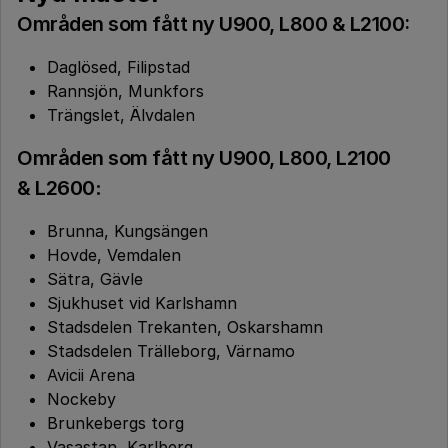
Områden som fått ny U900, L800 & L2100:
Daglösed, Filipstad
Rannsjön, Munkfors
Trängslet, Älvdalen
Områden som fått ny U900, L800, L2100
& L2600
:
Brunna, Kungsängen
Hovde, Vemdalen
Sätra, Gävle
Sjukhuset vid Karlshamn
Stadsdelen Trekanten, Oskarshamn
Stadsdelen Trälleborg, Värnamo
Avicii Arena
Nockeby
Brunkebergs torg
Vasastan, Karlberg