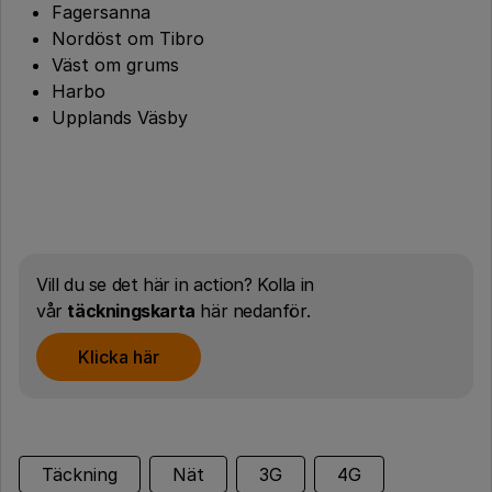
Fagersanna
Nordöst om Tibro
Väst om grums
Harbo
Upplands Väsby
Vill du se det här in action? Kolla in
vår
täckningskarta
här nedanför.
Klicka här
Täckning
Nät
3G
4G