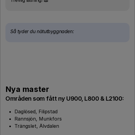
Trevlig läsning! 📖
Så tyder du nätutbyggnaden:
Nya master
Områden som fått ny U900, L800 & L2100:
Daglösed, Filipstad
Rannsjön, Munkfors
Trängslet, Älvdalen