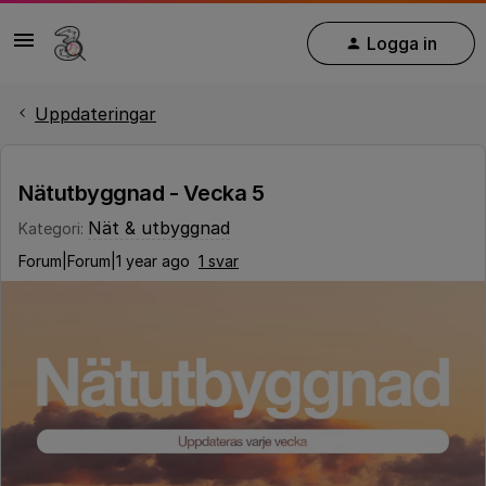
Logga in
Uppdateringar
Nätutbyggnad - Vecka 5
Nät & utbyggnad
Kategori
:
Forum|Forum|1 year ago
1 svar