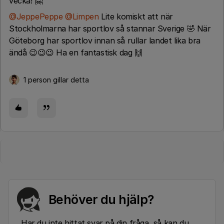
vecka! 🤗
@JeppePeppe
​
@Limpen
Lite komiskt att när
Stockholmarna har sportlov så stannar Sverige 🤣 När
Göteborg har sportlov innan så rullar landet lika bra
ändå 😉😉😉 Ha en fantastisk dag 🙌
1 person gillar detta
Behöver du hjälp?
Har du inte hittat svar på din fråga, så kan du