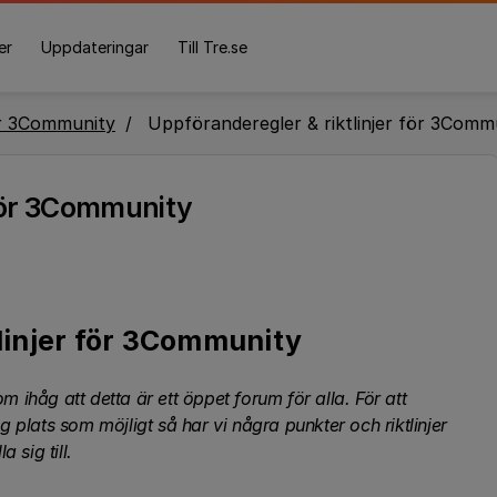
er
Uppdateringar
Till Tre.se
r 3Community
Uppföranderegler & riktlinjer för 3Comm
 för 3Community
linjer för 3Community
m ihåg att detta är ett öppet forum för alla. För att
plats som möjligt så har vi några punkter och riktlinjer
 sig till.