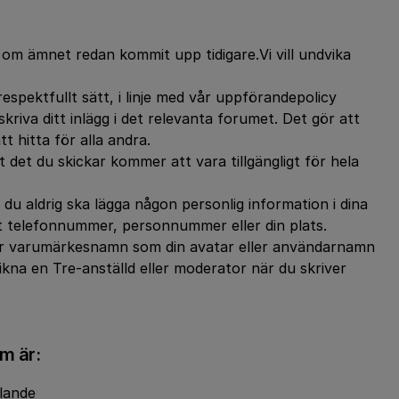
r om ämnet redan kommit upp tidigare.Vi vill undvika
respektfullt sätt, i linje med vår uppförandepolicy
kriva ditt inlägg i det relevanta forumet. Det gör att
t hitta för alla andra.
 det du skickar kommer att vara tillgängligt för hela
 du aldrig ska lägga någon personlig information i dina
itt telefonnummer, personnummer eller din plats.
er varumärkesnamn som din avatar eller användarnamn
likna en Tre-anställd eller moderator när du skriver
om är:
alande