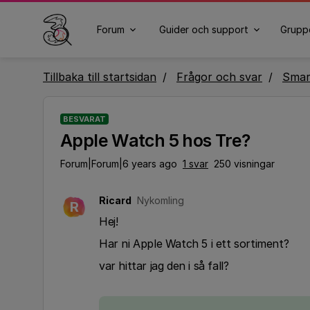
Forum
Guider och support
Grupp
Tillbaka till startsidan
Frågor och svar
Smar
BESVARAT
Apple Watch 5 hos Tre?
Forum|Forum|6 years ago
1 svar
250 visningar
Ricard
Nykomling
R
Hej!
Har ni Apple Watch 5 i ett sortiment?
var hittar jag den i så fall?