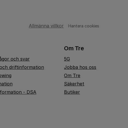
Allmänna villkor
Hantera cookies
Om Tre
rågor och svar
5G
och driftinformation
Jobba hos oss
owing
Om Tre
mation
Säkerhet
nformation - DSA
Butiker