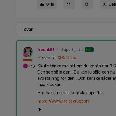
Gilla
Del
1 svar
frodrik91
Superhjälte
SVAR
Hejsan 🙂,
@Karhlos
Skulle tänka mig att om du kontaktar 3
+40
Och sen sälja den . Du kan ju sälja den 
avbetalning för den . Och kanske sådär a
med klockan .
Här har du deras kontaktuppgifter.
https://www.tre.se/support
/F