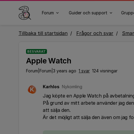
Forum
Guider och support
Grupp
Tillbaka till startsidan
Frågor och svar
Smar
BESVARAT
Apple Watch
Forum|Forum|3 years ago
1 svar
124 visningar
Karhlos
Nykomling
K
Jag köpte en Apple Watch på avbetalning 
På grund av mitt arbete använder jag den
att sälja den.
Är det möjligt att sälja den även om jag f