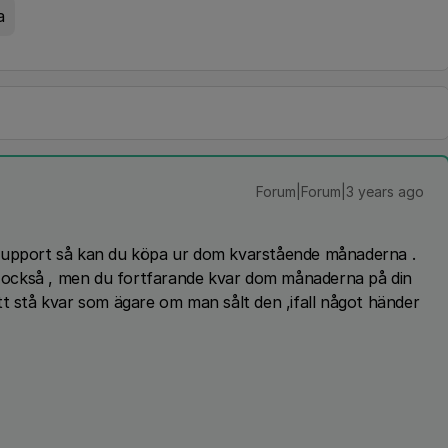
a
Forum|Forum|3 years ago
 Support så kan du köpa ur dom kvarstående månaderna .
nu också , men du fortfarande kvar dom månaderna på din
tt stå kvar som ägare om man sålt den ,ifall något händer