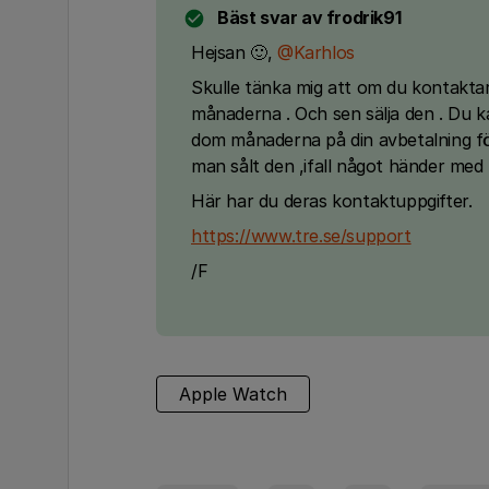
Bäst svar av
frodrik91
Hejsan 🙂,
@Karhlos
Skulle tänka mig att om du kontakta
månaderna . Och sen sälja den . Du k
dom månaderna på din avbetalning fö
man sålt den ,ifall något händer med 
Här har du deras kontaktuppgifter.
https://www.tre.se/support
/F
Apple Watch