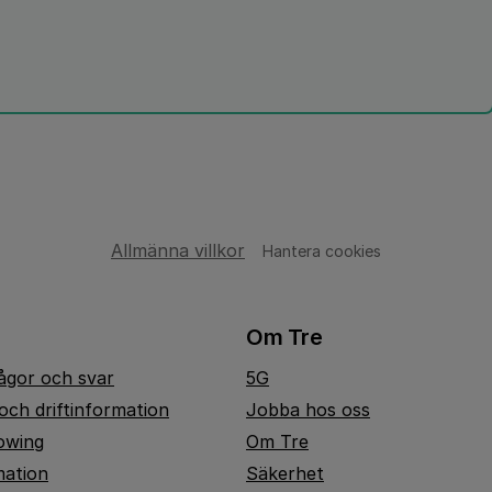
Allmänna villkor
Hantera cookies
Om Tre
rågor och svar
5G
och driftinformation
Jobba hos oss
owing
Om Tre
mation
Säkerhet