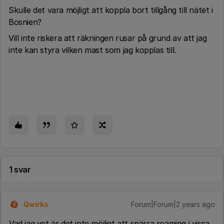
Skulle det vara möjligt att koppla bort tillgång till nätet i
Bosnien?
Vill inte riskera att räkningen rusar på grund av att jag
inte kan styra vilken mast som jag kopplas till.
1 svar
Qwirks
Forum|Forum|2 years ago
Q
Vad jag vet är det inte möjligt att spärra roaming i vissa