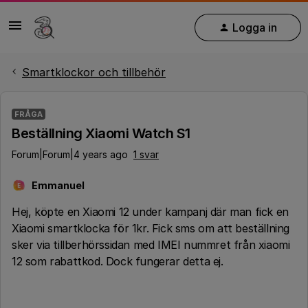
Logga in
Smartklockor och tillbehör
FRÅGA
Beställning Xiaomi Watch S1
Forum|Forum|4 years ago
1 svar
Emmanuel
E
Hej, köpte en Xiaomi 12 under kampanj där man fick en
Xiaomi smartklocka för 1kr. Fick sms om att beställning
sker via tillberhörssidan med IMEI nummret från xiaomi
12 som rabattkod. Dock fungerar detta ej.