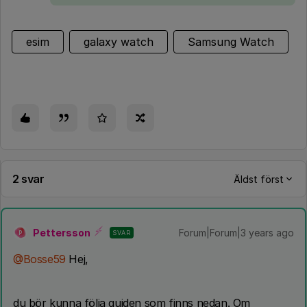
esim
galaxy watch
Samsung Watch
2 svar
Äldst först
Pettersson
Forum|Forum|3 years ago
SVAR
P
@Bosse59
Hej,
du bör kunna följa guiden som finns nedan. Om