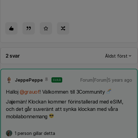
2 svar
Äldst först
JeppePeppe
Forum|Forum|5 years ago
SVAR
Halloj
@grauof
! Välkommen till 3Community
Jajjemän! Klockan kommer förinstallerad med eSIM,
och det går suveränt att synka klockan med våra
mobilabonnemang
1 person gillar detta