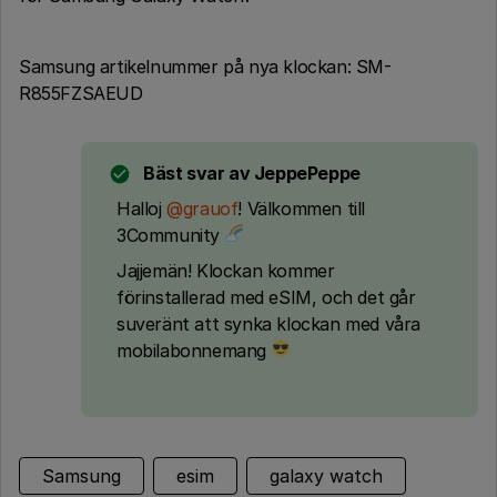
Samsung artikelnummer på nya klockan: SM-
R855FZSAEUD
Bäst svar av
JeppePeppe
Halloj
@grauof
! Välkommen till
3Community
Jajjemän! Klockan kommer
förinstallerad med eSIM, och det går
suveränt att synka klockan med våra
mobilabonnemang
Samsung
esim
galaxy watch