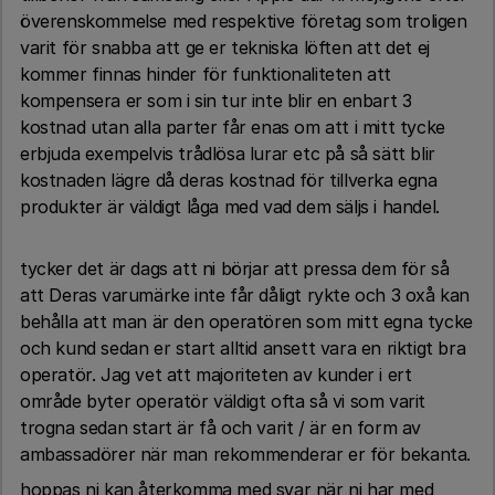
överenskommelse med respektive företag som troligen
varit för snabba att ge er tekniska löften att det ej
kommer finnas hinder för funktionaliteten att
kompensera er som i sin tur inte blir en enbart 3
kostnad utan alla parter får enas om att i mitt tycke
erbjuda exempelvis trådlösa lurar etc på så sätt blir
kostnaden lägre då deras kostnad för tillverka egna
produkter är väldigt låga med vad dem säljs i handel.
tycker det är dags att ni börjar att pressa dem för så
att Deras varumärke inte får dåligt rykte och 3 oxå kan
behålla att man är den operatören som mitt egna tycke
och kund sedan er start alltid ansett vara en riktigt bra
operatör. Jag vet att majoriteten av kunder i ert
område byter operatör väldigt ofta så vi som varit
trogna sedan start är få och varit / är en form av
ambassadörer när man rekommenderar er för bekanta.
hoppas ni kan återkomma med svar när ni har med