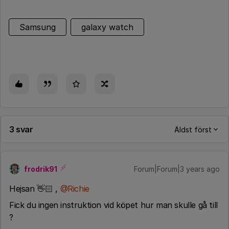
Samsung
galaxy watch
3 svar
Äldst först
frodrik91
Forum|Forum|3 years ago
Hejsan 👋🏻 ,
@Richie
Fick du ingen instruktion vid köpet hur man skulle gå till
?