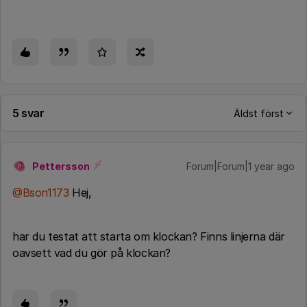
5 svar
Äldst först
Pettersson
Forum|Forum|1 year ago
P
@Bson1173
Hej,
har du testat att starta om klockan? Finns linjerna där
oavsett vad du gör på klockan?