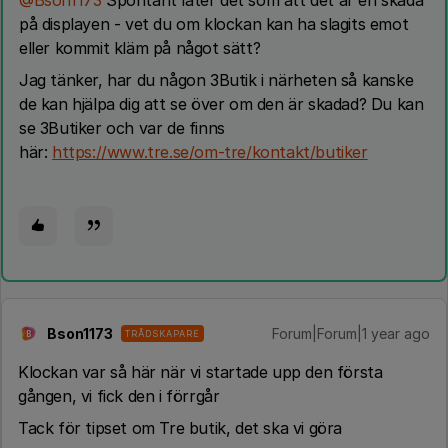
@Bson1173
Spontant låter det som att det är en skada
på displayen - vet du om klockan kan ha slagits emot
eller kommit kläm på något sätt?
Jag tänker, har du någon 3Butik i närheten så kanske
de kan hjälpa dig att se över om den är skadad? Du kan
se 3Butiker och var de finns
här:
https://www.tre.se/om-tre/kontakt/butiker
Bson1173
Forum|Forum|1 year ago
TRÅDSKAPARE
B
Klockan var så här när vi startade upp den första
gången, vi fick den i förrgår
Tack för tipset om Tre butik, det ska vi göra