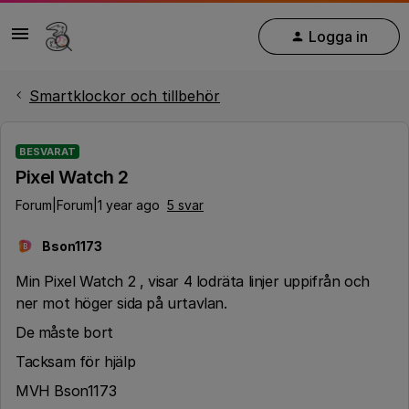
Logga in
Smartklockor och tillbehör
BESVARAT
Pixel Watch 2
Forum|Forum|1 year ago
5 svar
Bson1173
B
Min Pixel Watch 2 , visar 4 lodräta linjer uppifrån och
ner mot höger sida på urtavlan.
De måste bort
Tacksam för hjälp
MVH Bson1173