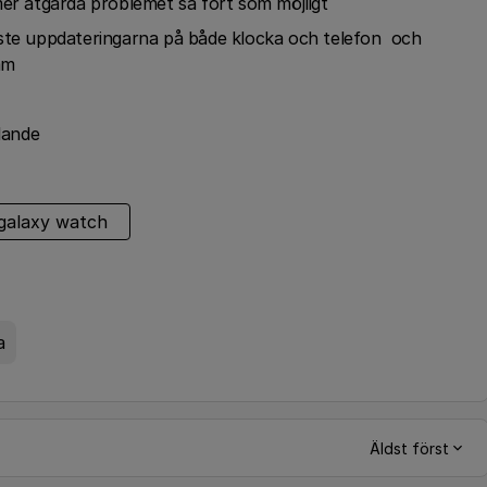
mer åtgärda problemet så fort som möjligt
aste uppdateringarna på både klocka och telefon och
mm
lande
galaxy watch
a
Äldst först