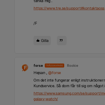
tänka mig .
https://www.tre.se/support#kontaktaoss
/F
Gilla
forse
Rookie
TRÅDSKAPARE
F
Hejsan ,
@forse
Om det inte fungerar enligt instruktionern
Kundservice. Så dom får till sig om något in
https://www.samsung.com/se/support/mob
galaxy-watch/