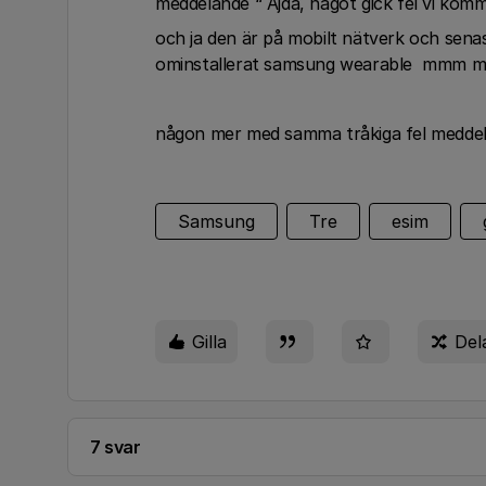
meddelande “ Ajdå, något gick fel vi kom
och ja den är på mobilt nätverk och sen
ominstallerat samsung wearable mmm 
någon mer med samma tråkiga fel medde
Samsung
Tre
esim
Gilla
Del
7 svar