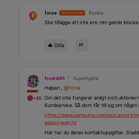
forse
Rookie
TRÅDSKAPARE
F
Ska tillägga att inte ens min gamla klocka
Gilla
frodrik91
Superhjälte
Hejsan ,
@forse
Om det inte fungerar enligt instruktionern
+40
Kundservice. Så dom får till sig om något in
https://www.samsung.com/se/support/mob
galaxy-watch/
Här har du deras kontaktuppgifter. Snabba