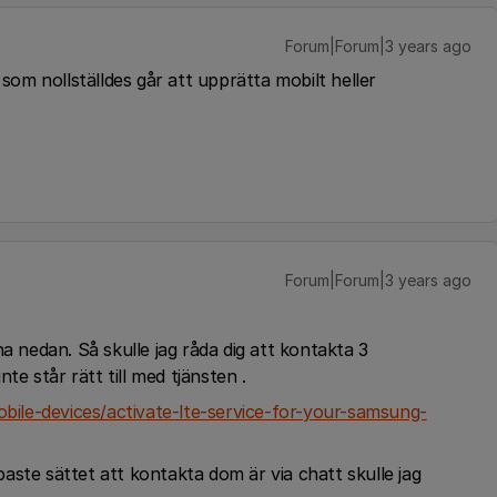
Forum|Forum|3 years ago
 som nollställdes går att upprätta mobilt heller
Forum|Forum|3 years ago
a nedan. Så skulle jag råda dig att kontakta 3
te står rätt till med tjänsten .
ile-devices/activate-lte-service-for-your-samsung-
ste sättet att kontakta dom är via chatt skulle jag