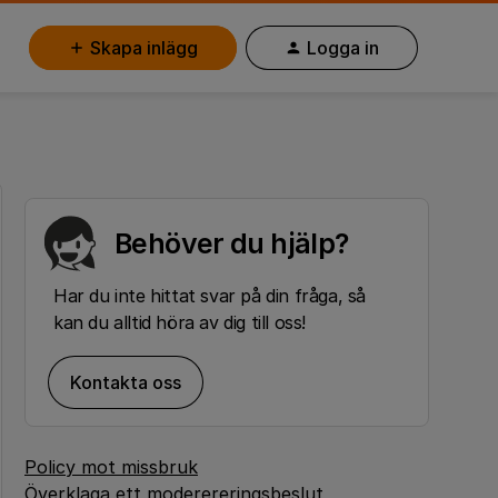
Skapa inlägg
Logga in
Behöver du hjälp?
Har du inte hittat svar på din fråga, så
kan du alltid höra av dig till oss!
Kontakta oss
Policy mot missbruk
Överklaga ett moderereringsbeslut